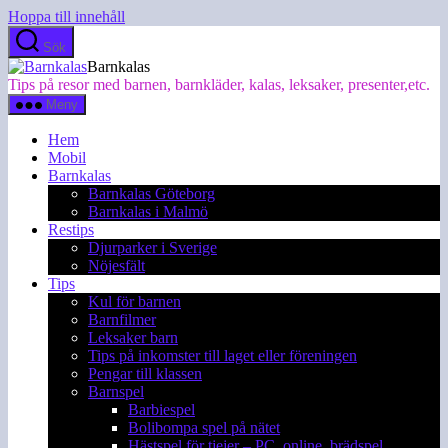
Hoppa till innehåll
Sök
Barnkalas
Tips på resor med barnen, barnkläder, kalas, leksaker, presenter,etc.
Meny
Hem
Mobil
Barnkalas
Barnkalas Göteborg
Barnkalas i Malmö
Restips
Djurparker i Sverige
Nöjesfält
Tips
Kul för barnen
Barnfilmer
Leksaker barn
Tips på inkomster till laget eller föreningen
Pengar till klassen
Barnspel
Barbiespel
Bolibompa spel på nätet
Hästspel för tjejer – PC, online, brädspel