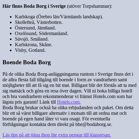
Här finns Boda Borg i Sverige
(utöver Torpshammar):
Karlskoga (Örebro län/Värmlands landskap).
Skellefteå, Västerbotten.
Östersund, Jämtland.
Oxelösund, Södermanland.
Sävsjö, Småland.
Karlskrona, Skåne.
Visby, Gotland.
Boende Boda Borg
På de olika Boda Borg-anläggningarna runtom i Sverige finns det i
de allra flesta fall tillgång till boende i form av vandrarhem samt
möjligheter till att få sig en bit mat. Billigast blir det förstås att ta med
sig matsäck och göra en resa över dagen. Vill ni boka billiga hotell
och bra vandrarhem rekommenderar vi främst Hotels.com som har
lägsta pris garanti! Länk till
Hotels.com.
Boda Borg brukar också ha olika erbjudanden och paket. Om detta
blir ett så värst billigare alternativ i motsats till att ordna mat och
boende på egen hand låter vi vara osagt. För eventuella
förfrågningar kontakta dem direkt på bbe@bodaborg.se.
Läs tips på att tjäna ihop lite extra pengar till klassresan.