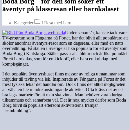
Boda Borg – för den som söker ett
äventyr på klassresan eller barnkalaset
Kategorier
I
Resa med barn
Under senare år, kanske tack vare
TV-program som Fångarna på Fortet, har det blivit allt populärare att
skolor anordnar äventyrs-resor som en dagsresa, eller med en natts
övernattning. Få ställen i Sverige är lika populära för ett äventyr som
Boda Borg i Karlskoga. Stället passar alla åldrar och är lika populärt
för ett barnkalas, som för en kick off, eller bara en kul dag med
kompisgänget.
I det populära äventyrshuset finns massor av roliga utmaningar som
inbjuder till tävling via lek. Inspirerade av Fångarna på Fortet är det
mest fysiska lekar det handlar om. Dock finns det alltid möjligheten
att välja en lite mindre ansträngande aktivitet. Ofta krävs det av ett
bra lagsamarbete för att man ska vinna. Man behöver vara kluriga
tillsammans och samarbeta väl. Det är nog mycket därför som Boda
Borg blivit så populärt eftersom aktiviteterna främjar
”teambuilding”.