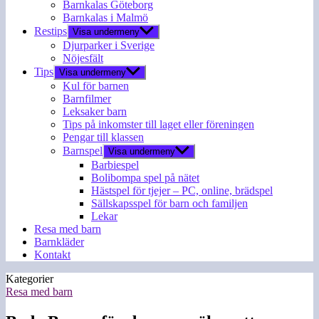
Barnkalas Göteborg
Barnkalas i Malmö
Restips
Visa undermeny
Djurparker i Sverige
Nöjesfält
Tips
Visa undermeny
Kul för barnen
Barnfilmer
Leksaker barn
Tips på inkomster till laget eller föreningen
Pengar till klassen
Barnspel
Visa undermeny
Barbiespel
Bolibompa spel på nätet
Hästspel för tjejer – PC, online, brädspel
Sällskapsspel för barn och familjen
Lekar
Resa med barn
Barnkläder
Kontakt
Kategorier
Resa med barn