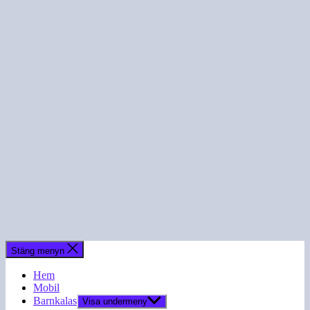
Stäng menyn
Hem
Mobil
Barnkalas
Visa undermeny