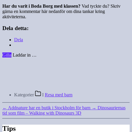
Har du varit i Boda Borg med klassen?
Vad tyckte du? Skriv
gärna en kommentar här nedanför om dina tankar kring
aktiviteterna.
Dela detta:
Dela
Gilla
Laddar in …
Kategorier
I
Resa med barn
←
Addnature har en butik i Stockholm för barn
→
Dinosauriernas
tid som film – Walking with Dinosaurs 3D
Tips